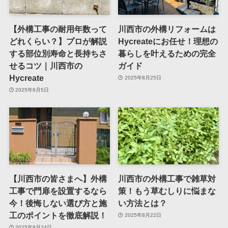
【外構工事の耐用年数って
川西市の外構リフォームは
どれくらい？】プロが解説
Hycreateにお任せ！理想の
する部位別寿命と長持ちさ
暮らしを叶えるための完全
せるコツ｜川西市の
ガイド
Hycreate
2025年8月25日
2025年9月5日
【川西市の皆さまへ】外構
川西市の外構工事で雑草対
工事で門扉を設置するなら
策！もう草むしりに悩まな
今！後悔しない選び方と施
い方法とは？
工のポイントを徹底解説！
2025年8月22日
2025年8月24日