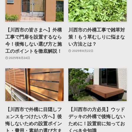
【川西市の皆さまへ】外構
川西市の外構工事で雑草対
工事で門扉を設置するなら
策！もう草むしりに悩まな
今！後悔しない選び方と施
い方法とは？
工のポイントを徹底解説！
2025年8月22日
2025年8月24日
【川西市で外構に目隠しフ
【川西市の方必見】ウッド
ェンスをつけたい方へ】後
デッキの外構で後悔しない
悔しないための設置ポイン
ために！設置前に知ってお
ト・費用・素材の選び方ま
くべき全知識