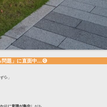
る問題」に直面中…😅
ず💦」
かりに意識が集中
しがち。