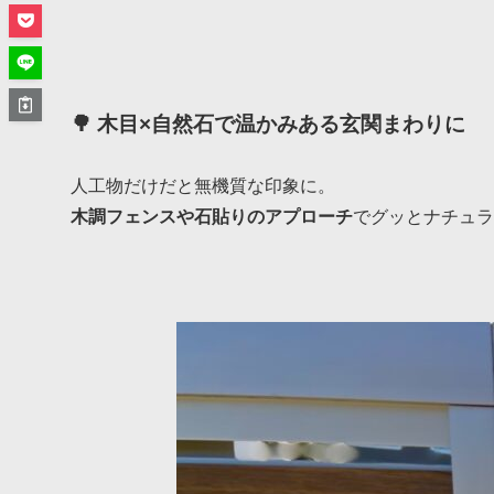
🌳 木目×自然石で温かみある玄関まわりに
人工物だけだと無機質な印象に。
木調フェンスや石貼りのアプローチ
でグッとナチュラ