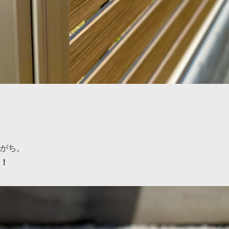
がち。
！