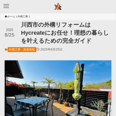
ホーム
外構工事
川西市の外構リフォームは
2025
Hycreateにお任せ！理想の暮らし
8/25
を叶えるための完全ガイド
2025年8月25日
外構工事
新着情報