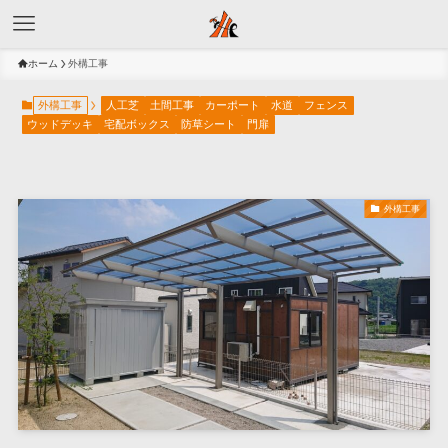
ホーム
外構工事
外構工事
人工芝
土間工事
カーポート
水道
フェンス
ウッドデッキ
宅配ボックス
防草シート
門扉
外構工事