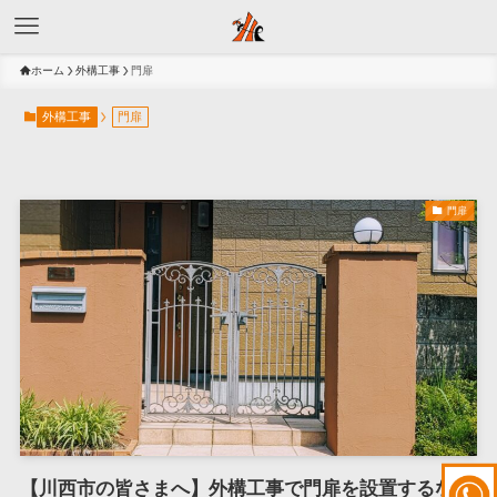
ホーム
外構工事
門扉
外構工事
門扉
門扉
【川西市の皆さまへ】外構工事で門扉を設置するなら