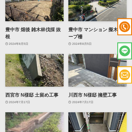
豊中市 畑後 雑木林伐採 抜
豊中市 マンション 擬木ロ
根
ープ柵
2024年8月5日
2024年8月5日
西宮市 N様邸 土留め工事
川西市 N様邸 擁壁工事
2024年7月17日
2024年7月17日