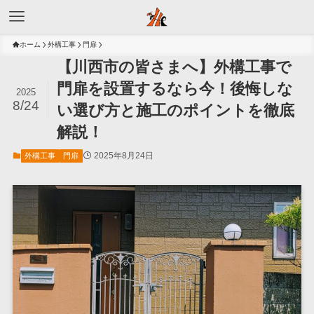
ホーム
外構工事
門扉
【川西市の皆さまへ】外構工事で
門扉を設置するなら今！後悔しな
2025
8/24
い選び方と施工のポイントを徹底
解説！
2025年8月24日
外構工事
門扉