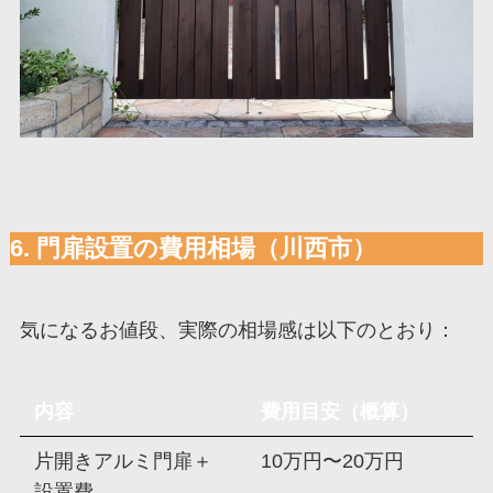
6. 門扉設置の費用相場（川西市）
気になるお値段、実際の相場感は以下のとおり：
内容
費用目安（概算）
片開きアルミ門扉＋
10万円〜20万円
設置費