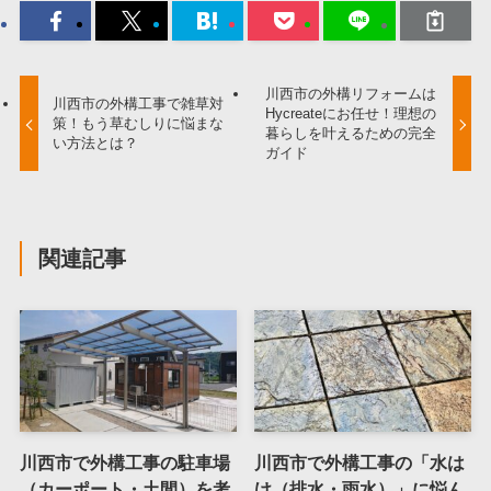
川西市の外構リフォームは
川西市の外構工事で雑草対
Hycreateにお任せ！理想の
策！もう草むしりに悩まな
暮らしを叶えるための完全
い方法とは？
ガイド
関連記事
川西市で外構工事の駐車場
川西市で外構工事の「水は
（カーポート・土間）を考
け（排水・雨水）」に悩ん